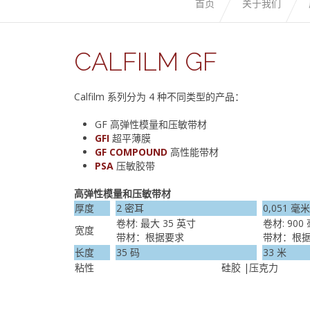
首页
关于我们
CALFILM GF
Calfilm 系列分为 4 种不同类型的产品：
GF 高弹性模量和压敏带材
GFI
超平薄膜
GF COMPOUND
高性能带材
PSA
压敏胶带
高弹性模量和压敏带材
厚度
2 密耳
0,051 毫
卷材: 最大 35 英寸
卷材: 900
宽度
带材：根据要求
带材：根
长度
35 码
33 米
粘性
硅胶 |压克力