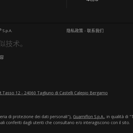
隐私政策 - 联系我们
®
S.p.A.
类似技术。
容
a t.Tasso 12 - 24060 Tagliuno di Castelli Calepio Bergamo
ria di protezione dei dati personali"),
Guarniflon S.p.A.
, in qualità di
nali conferiti dagli utenti che consultano e/o interagiscono con il sito.