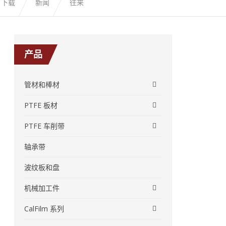
下载
新闻
往来
产品
管材和棒材
PTFE 板材
PTFE 车削带
轴承带
波纹板和盘
机械加工件
CalFilm 系列