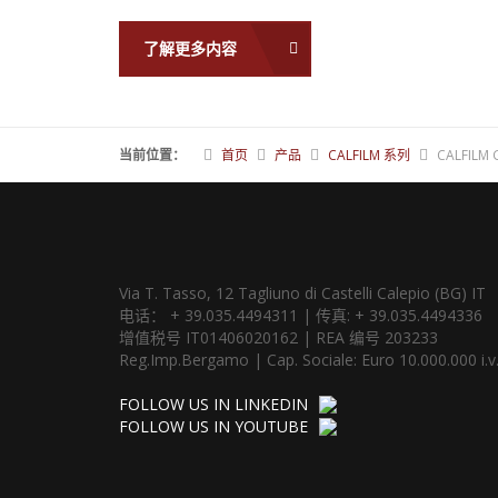
了解更多内容
当前位置：
首页
产品
CALFILM 系列
CALFILM 
Via T. Tasso, 12 Tagliuno di Castelli Calepio (BG) IT
电话： + 39.035.4494311 | 传真: + 39.035.4494336
增值税号 IT01406020162 | REA 编号 203233
Reg.Imp.Bergamo | Cap. Sociale: Euro 10.000.000 i.v
FOLLOW US IN LINKEDIN
FOLLOW US IN YOUTUBE