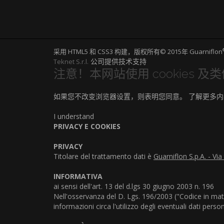
采用 HTML5 和 CSS3 构建，版权所有© 2015年 Guarniflon
公司提供技术支持
Teknet S.r.l.
注意！本网站使用 cookies 及
如果您不改变浏览器设置，则表明您同意。
了解更多内
I understand
PRIVACY E COOKIES
PRIVACY
Titolare del trattamento dati è
Guarniflon S.p.A. - Vi
INFORMATIVA
ai sensi dell'art. 13 del d.lgs 30 giugno 2003 n. 196
Nell'osservanza del D. Lgs. 196/2003 ("Codice in mate
informazioni circa l'utilizzo degli eventuali dati perso