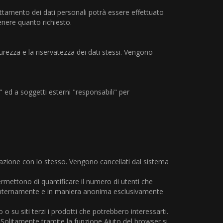
 trattamento dei dati personali potrà essere effettuato
enere quanto richiesto.
urezza e la riservatezza dei dati stessi. Vengono
i" ed a soggetti esterni "responsabili" per
razione con lo stesso. Vengono cancellati dal sistema
permettono di quantificare il numero di utenti che
ate internamente e in maniera anonima esclusivamente
o su siti terzi i prodotti che potrebbero interessarti.
o. Solitamente tramite la funzione Aiuto del browser si