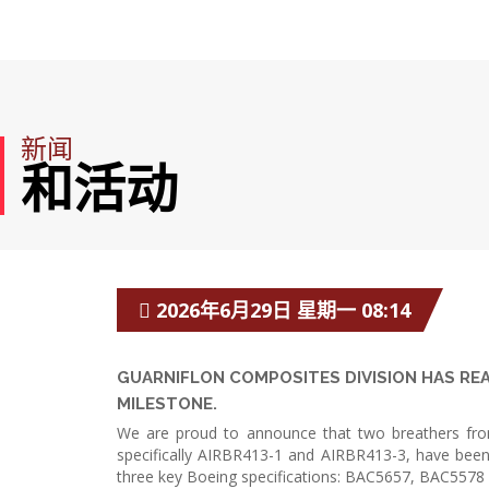
新闻
和活动
2026年6月29日 星期一 08:14
GUARNIFLON COMPOSITES DIVISION HAS R
MILESTONE.
We are proud to announce that two breathers fro
specifically AIRBR413-1 and AIRBR413-3, have been
three key Boeing specifications: BAC5657, BAC557