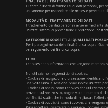
FINALITÀ DEL TRATTAMENTO DEI DATI
L'utente è libero di fornire i suoi dati personali, per 
unicamente per rispondere alle richieste pervenute. 
MODALITÀ DI TRATTAMENTO DEI DATI
Il trattamento dei dati personali avviene mediante st
utilizzati sistemi di prevenzione e protezione, costante
CATEGORIE DI SOGGETTI AI QUALI I DATI POSS
Per il perseguimento delle finalità di cui sopra,
Guarni
perseguimento dei fini di cui sopra.
COOKIE
I cookies sono informazioni che vengono memorizzate
Noi utilizziamo i seguenti tipi di cookies:
·
Cookies di navigazione o di sessione: identificano 
una volta finita la sessione. Sono inoltre utilizzati per
·
Cookies di analisi: sono i cookies che utilizziamo sia
arrivano sul nostro sito, pagine viste o numero di cl
per finalità statistiche in modo di migliorare l'offerta
·
Cookies di pubblicità: sono i cookies che vengono util
Puoi accettare, disattivare o eliminare i cookies inst