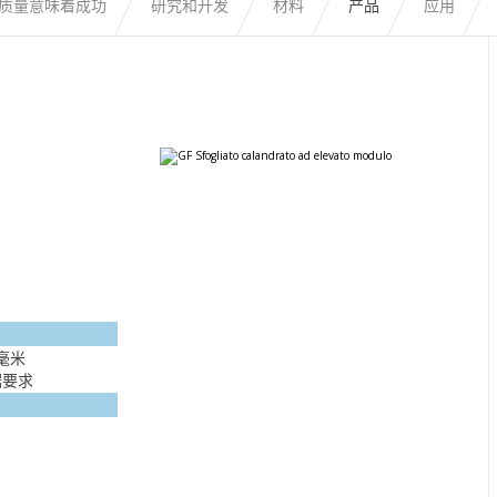
质量意味着成功
研究和开发
材料
产品
应用
米
 毫米
据要求