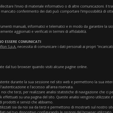
sollecitare l'invio di materiale informativo o di altre comunicazioni. Il
Il mancato conferimento dei dati può comportare l'impossibilità di ott
rumenti manuali, informatici e telematici e in modo da garantire la sic
mente aggiornati e verificati in termini di affidabilità.
ONO ESSERE COMUNICATI
flon S.p.A.
necessita di comunicare i dati personali ai propri "incaricat
 dal tuo browser quando visiti alcune pagine online.
l'utente durante la sua sessione nel sito web e permettono la sua inte
 l'autenticazione e l'accesso all'area riservata.
 noi che terzi, per realizzare analisi statistiche di navigazione che ci 
ick effettuati su una pagina del sito. Queste analisi vengono utilizz
 di prodotti e servizi che abbiamo.
izzati sia da noi sia da terzi e permettono di mostrarti sul nostro sito 
allati nel tuo dispositivo configurando le opzioni del browser utilizzat