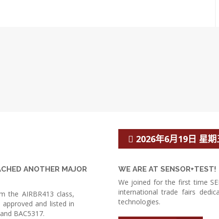
2026年6月19日 星期五
EACHED ANOTHER MAJOR
WE ARE AT SENSOR+TEST!
We joined for the first time S
international trade fairs ded
m the AIRBR413 class,
technologies.
 approved and listed in
8 and BAC5317.