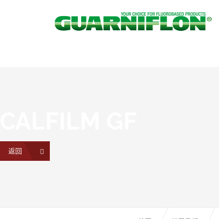
CALFILM GF
返回