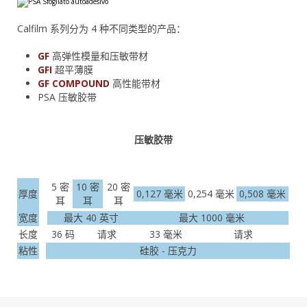
Calfilm 系列分为 4 种不同类型的产品：
GF
高弹性模量和压敏带材
GFI
超平薄膜
GF COMPOUND
高性能带材
PSA 压敏胶带
压敏胶带
5 密
10 密
20 密
厚度
0,127 毫米
0,254 毫米
0,508 毫米
耳
耳
耳
宽度
最大 40 英寸
最大 1000 毫米
长度
36 码
请求
33 毫米
请求
粘性
硅胶 - 压克力