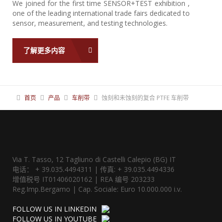
We joined for the first time SENSOR+TEST exhibition ,
one of the leading international trade fairs dedicated to
sensor, measurement, and testing technologies.
了解更多内容
首页
产品
车削带
蚀刻和未蚀刻的复合 PTFE 车削带
Via T. Tasso, 12 Tagliuno di Castelli Calepio (BG) IT
电话： + 39.035.4494311 | 传真: + 39.035.4494336
增值税号 IT01406020162 | REA 编号 203233
Reg.Imp.Bergamo | Cap. Sociale: Euro 10.000.000 i.v.
FOLLOW US IN LINKEDIN
FOLLOW US IN YOUTUBE