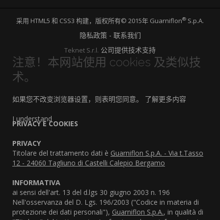
®
采用 HTML5 和 CSS3 构建，版权所有© 2015年 Guarniflon
S.p.A.
隐私政策 - 联系我们
公司提供技术支持
Teknet S.r.l.
注意！本网站使用 cookies 及类似技
术。
如果您不改变浏览器设置，则表明您同意。
了解更多内容
I understand
PRIVACY E COOKIES
PRIVACY
Titolare del trattamento dati è
Guarniflon S.p.A. - Via t.Tasso
12 - 24060 Tagliuno di Castelli Calepio Bergamo
INFORMATIVA
ai sensi dell'art. 13 del d.lgs 30 giugno 2003 n. 196
Nell'osservanza del D. Lgs. 196/2003 ("Codice in materia di
protezione dei dati personali"),
Guarniflon S.p.A.
, in qualità di