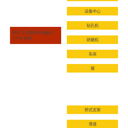
设备中心
钻孔机
用于工业塑料和设备的
PTFE 带材
研磨机
车床
锯
桥式支架
滑道