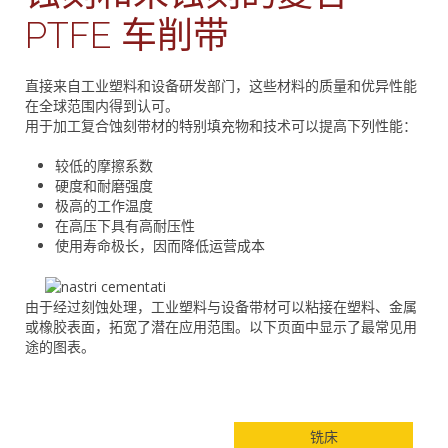
PTFE 车削带
直接来自工业塑料和设备研发部门，这些材料的质量和优异性能
在全球范围内得到认可。
用于加工复合蚀刻带材的特别填充物和技术可以提高下列性能：
较低的摩擦系数
硬度和耐磨强度
极高的工作温度
在高压下具有高耐压性
使用寿命极长，因而降低运营成本
由于经过刻蚀处理，工业塑料与设备带材可以粘接在塑料、金属
或橡胶表面，拓宽了潜在应用范围。以下页面中显示了最常见用
途的图表。
铣床